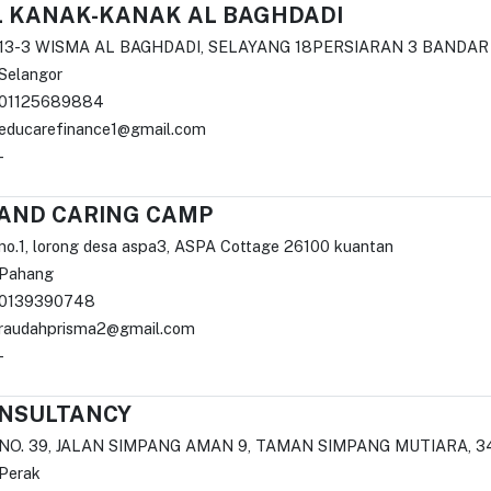
L KANAK-KANAK AL BAGHDADI
13-3 WISMA AL BAGHDADI, SELAYANG 18PERSIARAN 3 BANDA
Selangor
01125689884
educarefinance1@gmail.com
-
AND CARING CAMP
no.1, lorong desa aspa3, ASPA Cottage 26100 kuantan
Pahang
0139390748
raudahprisma2@gmail.com
-
ONSULTANCY
NO. 39, JALAN SIMPANG AMAN 9, TAMAN SIMPANG MUTIARA, 3
Perak