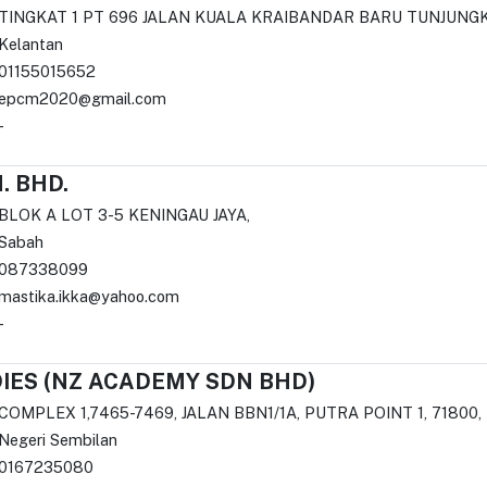
TINGKAT 1 PT 696 JALAN KUALA KRAIBANDAR BARU TUNJUN
Kelantan
01155015652
epcm2020@gmail.com
-
 BHD.
BLOK A LOT 3-5 KENINGAU JAYA,
Sabah
087338099
mastika.ikka@yahoo.com
-
IES (NZ ACADEMY SDN BHD)
COMPLEX 1,7465-7469, JALAN BBN1/1A, PUTRA POINT 1, 71800
Negeri Sembilan
0167235080