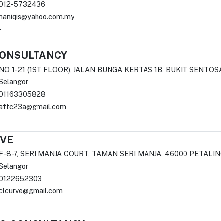
012-5732436
haniqis@yahoo.com.my
-
CONSULTANCY
NO 1-21 (1ST FLOOR), JALAN BUNGA KERTAS 1B, BUKIT SENTOS
Selangor
01163305828
aftc23a@gmail.com
RVE
F-8-7, SERI MANJA COURT, TAMAN SERI MANJA, 46000 PETALIN
Selangor
0122652303
clcurve@gmail.com