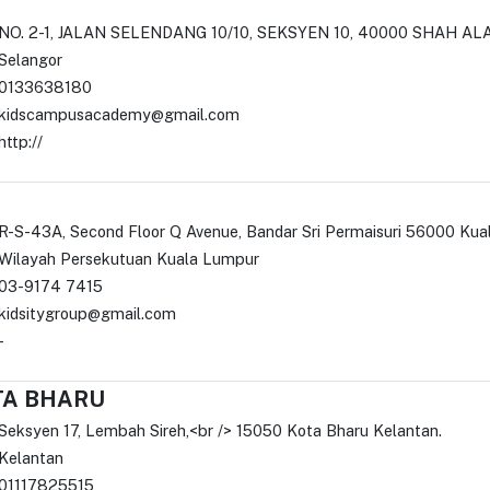
NO. 2-1, JALAN SELENDANG 10/10, SEKSYEN 10, 40000 SHAH 
Selangor
0133638180
kidscampusacademy@gmail.com
http://
R-S-43A, Second Floor Q Avenue, Bandar Sri Permaisuri 56000 Ku
Wilayah Persekutuan Kuala Lumpur
03-9174 7415
kidsitygroup@gmail.com
-
TA BHARU
Seksyen 17, Lembah Sireh,<br /> 15050 Kota Bharu Kelantan.
Kelantan
01117825515