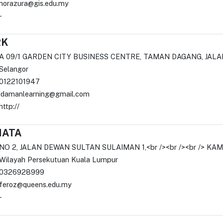
norazura@gis.edu.my
-
RK
A 09/1 GARDEN CITY BUSINESS CENTRE, TAMAN DAGANG, JAL
Selangor
0122101947
idamanlearning@gmail.com
http://
MATA
NO 2, JALAN DEWAN SULTAN SULAIMAN 1,<br /><br /><br /> K
Wilayah Persekutuan Kuala Lumpur
0326928999
feroz@queens.edu.my
-