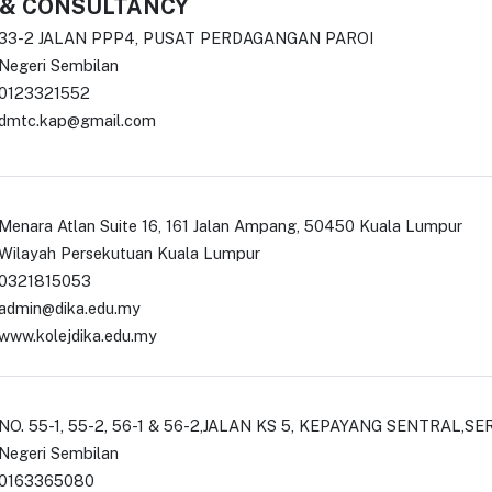
 & CONSULTANCY
33-2 JALAN PPP4, PUSAT PERDAGANGAN PAROI
Negeri Sembilan
0123321552
dmtc.kap@gmail.com
Menara Atlan Suite 16, 161 Jalan Ampang, 50450 Kuala Lumpur
Wilayah Persekutuan Kuala Lumpur
0321815053
admin@dika.edu.my
www.kolejdika.edu.my
NO. 55-1, 55-2, 56-1 & 56-2,JALAN KS 5, KEPAYANG SENTRAL,
Negeri Sembilan
0163365080