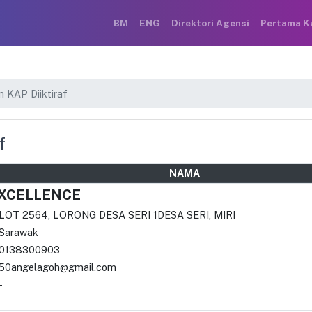
BM
ENG
Direktori Agensi
Pertama K
n KAP Diiktiraf
f
NAMA
EXCELLENCE
LOT 2564, LORONG DESA SERI 1DESA SERI, MIRI
Sarawak
0138300903
50angelagoh@gmail.com
-